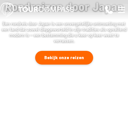
Rondreizen door Japan
Een rondreis door Japan is een onvergetelijke ontmoeting met
een land dat zowel diepgeworteld in zijn tradities als opvallend
modern is – een bestemming die u keer op keer weet te
verrassen.
Bekijk onze reizen