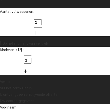
Aantal volwassenen:
Op het moment van vertrek
Kinderen <12j.:
Verder
Vul het formulier in
U ontvangt een vrijblijvende offerte.
Uw contactgegevens
Voornaam: