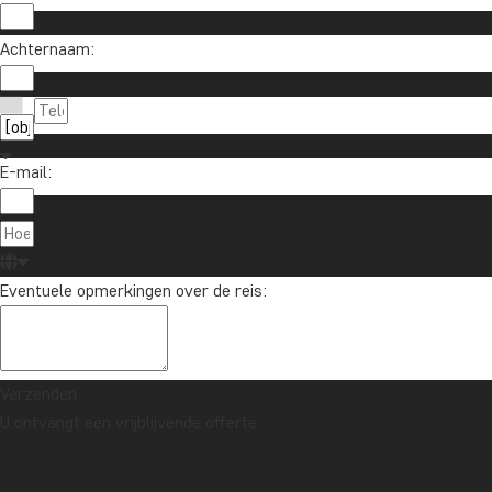
Achternaam:
E-mail:
Eventuele opmerkingen over de reis:
Verzenden
U ontvangt een vrijblijvende offerte.