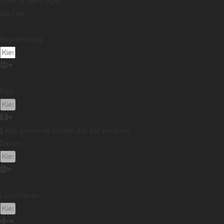
Offerte Aanvragen
Uw reis
Bestemming:
Reis:
Alle getoonde prijzen zijn per persoon
Datum:
Luchthaven: