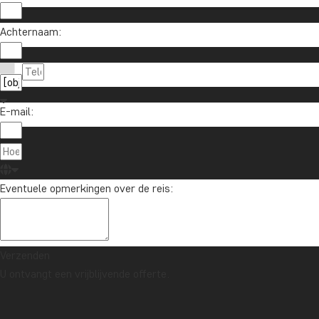
Achternaam:
E-mail:
Eventuele opmerkingen over de reis:
Verzenden
U ontvangt een vrijblijvende offerte.