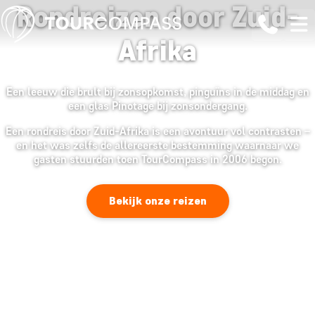
Rondreizen door Zuid-
Afrika
Een leeuw die brult bij zonsopkomst, pinguïns in de middag en
een glas Pinotage bij zonsondergang.
Een rondreis door Zuid-Afrika is een avontuur vol contrasten –
en het was zelfs de allereerste bestemming waarnaar we
gasten stuurden toen TourCompass in 2006 begon.
Bekijk onze reizen