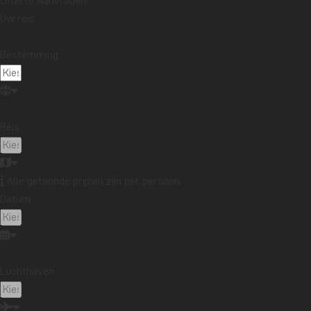
Offerte Aanvragen
Uw reis
Bestemming:
Reis:
Alle getoonde prijzen zijn per persoon
Datum:
Luchthaven: