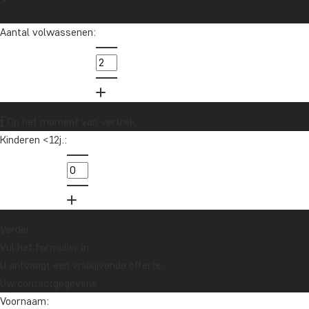
Aantal volwassenen:
Op het moment van vertrek
Kinderen <12j.:
Verder
Vul het formulier in
U ontvangt een vrijblijvende offerte.
Uw contactgegevens
Voornaam: