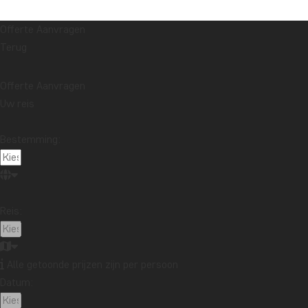
Offerte Aanvragen
Terug
Offerte Aanvragen
Uw reis
Bestemming:
Reis:
Alle getoonde prijzen zijn per persoon
Datum: