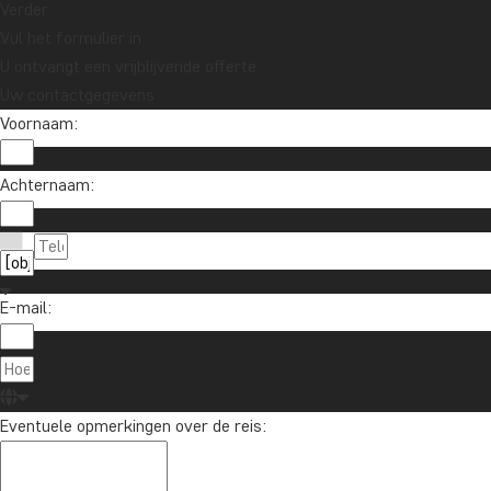
Verder
Vul het formulier in
U ontvangt een vrijblijvende offerte.
Uw contactgegevens
Voornaam:
Achternaam:
E-mail:
Eventuele opmerkingen over de reis: