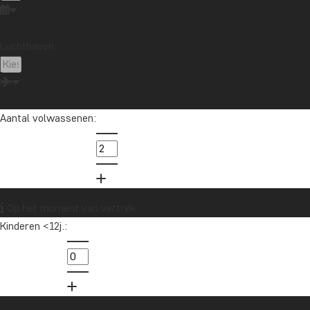
Luchthaven:
Aantal volwassenen:
Op het moment van vertrek
Kinderen <12j.: