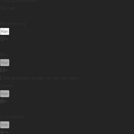
Offerte Aanvragen
Uw reis
Bestemming:
Reis:
Alle getoonde prijzen zijn per persoon
Datum:
Luchthaven: