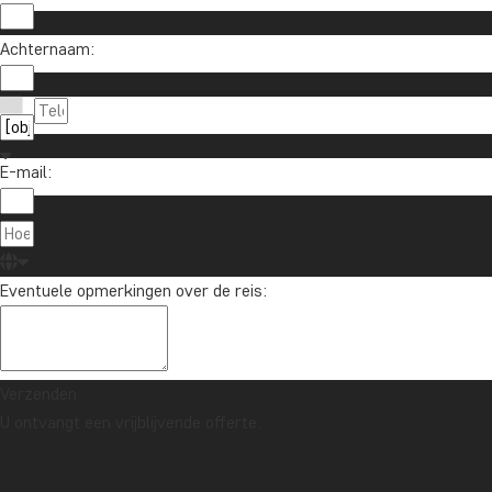
Achternaam:
E-mail:
Eventuele opmerkingen over de reis:
Verzenden
U ontvangt een vrijblijvende offerte.