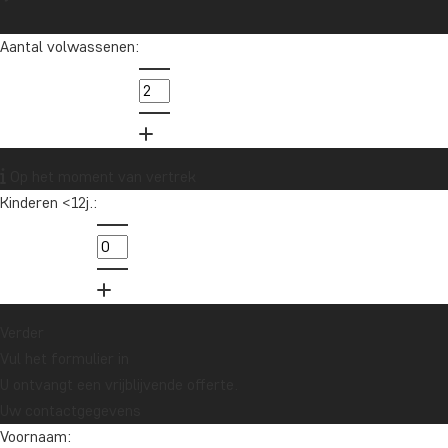
Aantal volwassenen:
Op het moment van vertrek
Kinderen <12j.:
Verder
Vul het formulier in
U ontvangt een vrijblijvende offerte.
Uw contactgegevens
Voornaam: