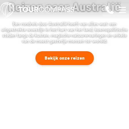
Reizen naar Australië
Een rondreis door Australië heeft van alles wat: een
uitgestrekte woestijn in het hart van het land, kosmopolitische
steden langs de kusten, magische natuurervaringen en enkele
van de meest gastvrije mensen ter wereld.
Bekijk onze reizen