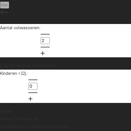
Aantal volwassenen:
Op het moment van vertrek
Kinderen <12j.:
Verder
Vul het formulier in
U ontvangt een vrijblijvende offerte.