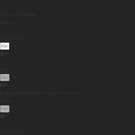
Offerte Aanvragen
Uw reis
Bestemming:
Reis:
Alle getoonde prijzen zijn per persoon
Datum:
Luchthaven: