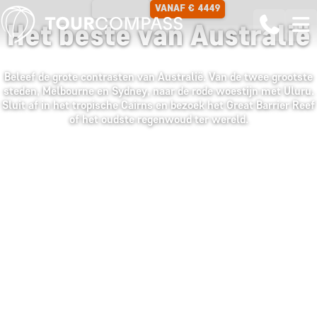
VANAF € 4449
15 DAGEN
Het beste van Australië
Beleef de grote contrasten van Australië. Van de twee grootste
steden, Melbourne en Sydney, naar de rode woestijn met Uluru.
Sluit af in het tropische Cairns en bezoek het Great Barrier Reef
of het oudste regenwoud ter wereld.