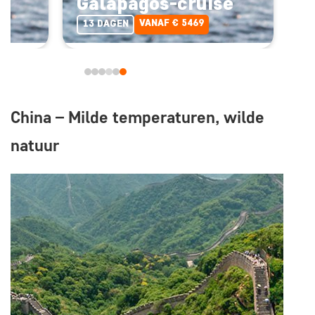
e
Galapagos-cruise
VANAF € 5469
13 DAGEN
China – Milde temperaturen, wilde
natuur