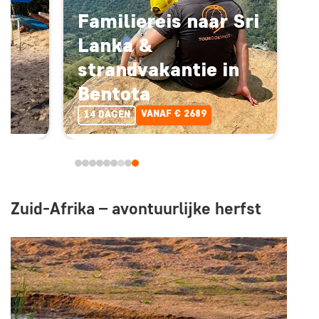
Familiereis naar Sri
Lanka &
en
strandvakantie in
Bentota
VANAF € 2689
14 DAGEN
Zuid-Afrika – avontuurlijke herfst