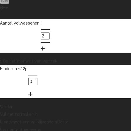
CHINA
Aantal volwassenen:
Op het moment van vertrek
Kinderen <12j.:
an
Het beste van China
VANAF € 4849
19 DAGEN
Verder
Vul het formulier in
U ontvangt een vrijblijvende offerte.
Uw contactgegevens