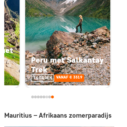
 met
Peru met Salkantay
Trek
VANAF € 3519
16 DAGEN
Mauritius – Afrikaans zomerparadijs