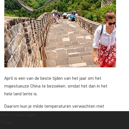
April is een van de beste tijden van het jaar om het
majestueuze China te bezoeken, omdat het dan in het
hele land lente is.
Daarom kun je milde temperaturen verwachten met
minimale neerslag, waardoor de omstandigheden perfect
Offerte Aanvragen
zijn voor het verkennen van de vele cultureel-historische
Terug