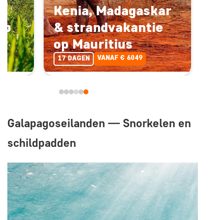
&
Kenia, Madagaskar
op
& strandvakantie
op Mauritius
VANAF € 6049
17 DAGEN
Galapagoseilanden — Snorkelen en
schildpadden