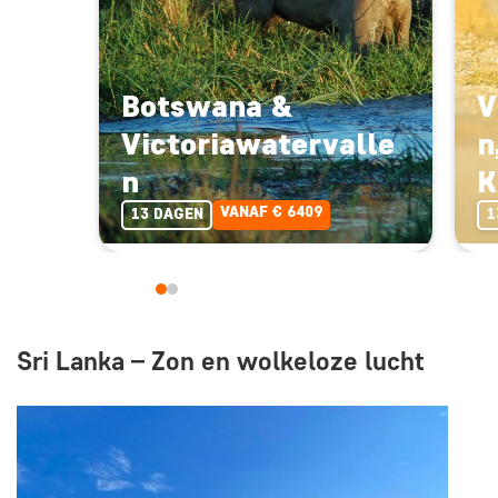
Botswana &
V
Victoriawatervalle
n
n
K
VANAF € 6409
13 DAGEN
1
Sri Lanka – Zon en wolkeloze lucht