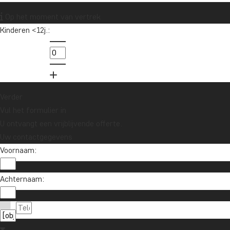
Op het moment van vertrek
Kinderen <12j.:
Verder
Vul het formulier in
U ontvangt een vrijblijvende offerte.
Uw contactgegevens
Voornaam:
Achternaam: