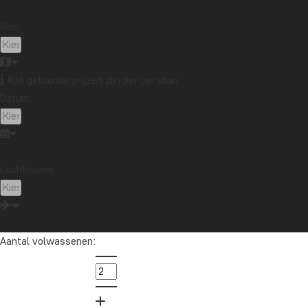
Reis:
Alle getoonde prijzen zijn per persoon
Datum:
Luchthaven:
Aantal volwassenen: