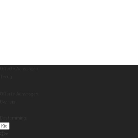
Offerte Aanvragen
Terug
Offerte Aanvragen
Uw reis
Bestemming: