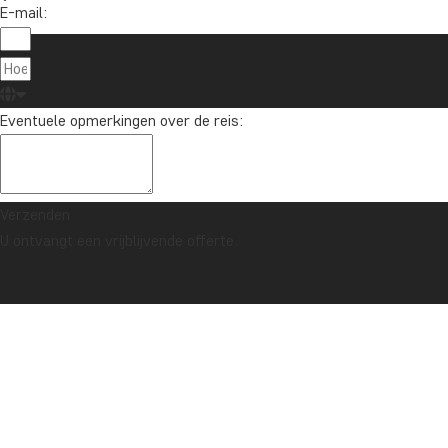
E-mail:
Eventuele opmerkingen over de reis:
Verzenden
U ontvangt een vrijblijvende offerte.
ZEKERHEIDSGARANTIE & ALTIJD VASTE PRIJS - LEES MEER
Home
Nieuws en reisartikelen