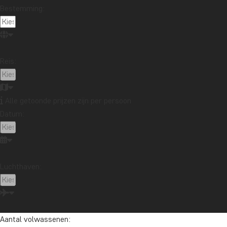
Bestemming:
Reis:
Alle getoonde prijzen zijn per persoon
Datum:
Luchthaven:
Aantal volwassenen: