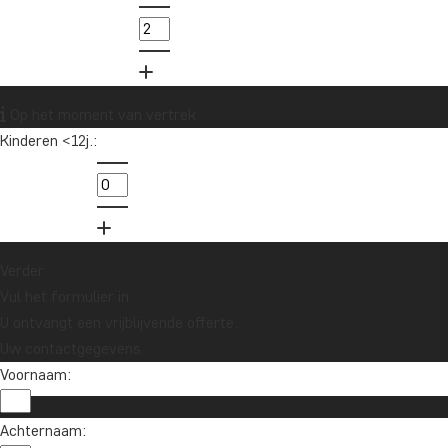
Op het moment van vertrek
Kinderen <12j.:
Verder
Vul het formulier in
U ontvangt een vrijblijvende offerte.
Uw contactgegevens
Voornaam:
Achternaam: