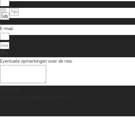
E-mail:
Eventuele opmerkingen over de reis:
Verzenden
U ontvangt een vrijblijvende offerte.
ZEKERHEIDSGARANTIE & ALTIJD VASTE PRIJS - LEES MEER
Home
Nieuws en reisartikelen