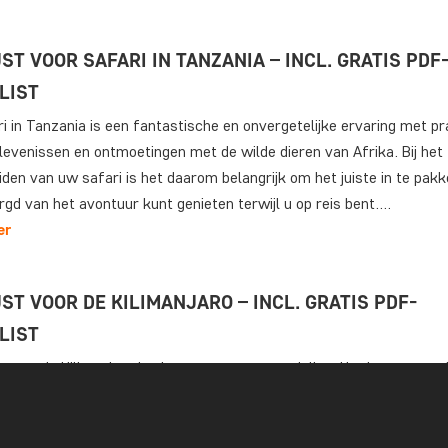
ST VOOR SAFARI IN TANZANIA – INCL. GRATIS PDF
LIST
i in Tanzania is een fantastische en onvergetelijke ervaring met pr
evenissen en ontmoetingen met de wilde dieren van Afrika. Bij het
den van uw safari is het daarom belangrijk om het juiste in te pakk
gd van het avontuur kunt genieten terwijl u op reis bent.…
er
ST VOOR DE KILIMANJARO – INCL. GRATIS PDF-
LIST
 naar de Kilimanjaro is niet zomaar een wandeling. Het is een exped
n Afrika en een persoonlijke uitdaging van formaat. Om ervoor te 
ocht een succes wordt, is een goede voorbereiding en zorgvuldig i
el. Wij beantwoorden alle vragen die we vaak…