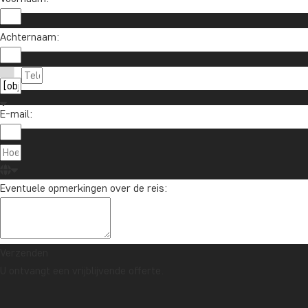
Wil je reisinspiratie en het laatste 
Achternaam:
Schrijf je in voor onze nieuwsbrief en maak kan
E-mail:
Over TourC
TourCompass
020 - 369 07 90
Eventuele opmerkingen over de reis:
Hasselager C
info@tourcompass.nl
DK-8260 Viby
ma.-do.: 09-15 | vr.: 10-14
Denemarken
Verzenden
U ontvangt een vrijblijvende offerte.
Auteursrecht © 2006 - 2026 | TourCompass