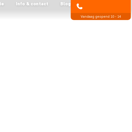
ie
Info & contact
Blog
020 - 369 07 90
Vandaag geopend 10 - 14