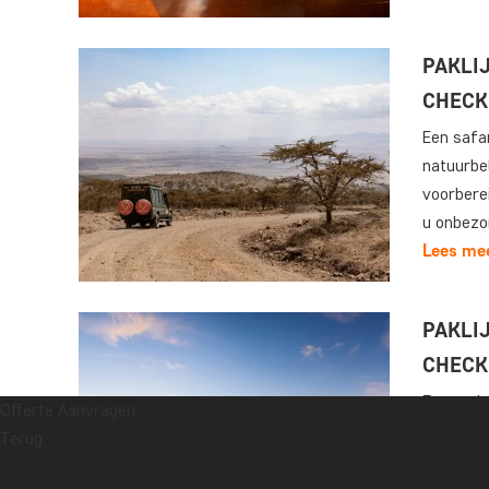
PAKLIJ
CHECK
Een safar
natuurbel
voorberei
u onbezor
Lees me
PAKLIJ
CHECK
Een tocht
Offerte Aanvragen
de top va
Terug
dat uw t
essentie