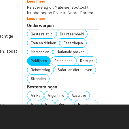
Lees meer
Reisverslag uit Maleisië: Boottocht
Kinabatangan River in Noord-Borneo
-
Lees meer
Onderwerpen
Beste reistijd
Duurzaamheid
achtige
Eten en drinken
Feestdagen
en, zodat
Metropolen
Nationale parken
Paklijsten
Reisgidsen
Reistips
Reisverslag
Safari en dierenleven
Stranden
Bestemmingen
Afrika
Argentinië
Australië
Azië
Bali
Borneo
Botswana
itie naar
zorgen
Brazilië
Cambodja
Canada
npakken
Chile
China
Colombia