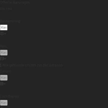
Offerte Aanvragen
Lees me
Uw reis
Bestemming:
PAKLIJ
CHECK
Wandelen 
dichter b
Reis:
4-daagse
nevelwou
Lees me
Alle getoonde prijzen zijn per persoon
Datum:
INPAKL
GRATI
Een safa
Luchthaven:
dieren en
noodzakel