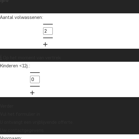
deze gids
Lees me
Aantal volwassenen:
Op het moment van vertrek
Kinderen <12j.:
Verder
Vul het formulier in
U ontvangt een vrijblijvende offerte.
Uw contactgegevens
Voornaam: