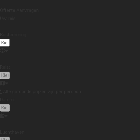
Offerte Aanvragen
Uw reis
Bestemming:
al
Safari in Nationaal
Park Amboseli &
strandvakantie bij
Reis:
Mombasa
VANAF € 3299
11 DAGEN
Alle getoonde prijzen zijn per persoon
Datum:
8. Laos – De beste reisbestemming
Luchthaven:
in 2025?