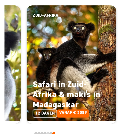
ZUID-AFRIKA
Safari in Zuid-
in
Afrika & maki’s in
Madagaskar
VANAF € 3089
12 DAGEN