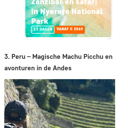
Zanzibar en safari
in Nyerere National
Park
VANAF € 2869
13 DAGEN
3. Peru – Magische Machu Picchu en
avonturen in de Andes