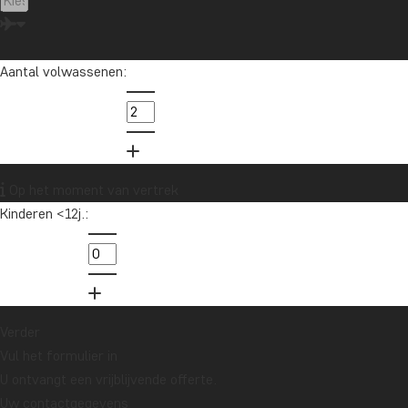
Aantal volwassenen:
Op het moment van vertrek
Kinderen <12j.:
Verder
Vul het formulier in
U ontvangt een vrijblijvende offerte.
Uw contactgegevens