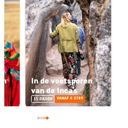
PERU
an
In de voetsporen
van de Inca’s
VANAF € 2789
11 DAGEN