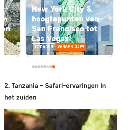
New York City &
an
hoogtepunten van
San
San Francisco tot
Las Vegas
VANAF € 3599
17 DAGEN
2. Tanzania – Safari-ervaringen in
het zuiden