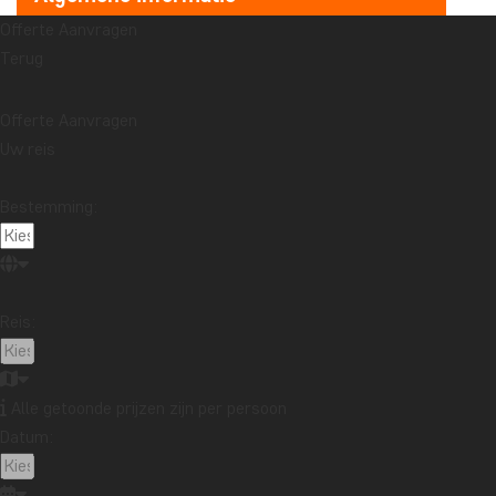
Offerte Aanvragen
Recente artikelen
Terug
Reisverslag uit Bali: huwelijksreis in Kaura
Lees meer
Offerte Aanvragen
Vertelt uw souvenir een verhaal dat u wilt delen?
Uw reis
Lees meer
Reisverslag uit Maleisië: Boottocht Kinabatangan River in
Noord-Borneo
Bestemming:
Lees meer
Onderwerpen
Beste reistijd
Duurzaamheid
Eten en drinken
Feestdagen
Metropolen
Nationale parken
Reis:
Paklijsten
Reisgidsen
Reistips
Reisverslag
Safari en dierenleven
Stranden
Alle getoonde prijzen zijn per persoon
Bestemmingen
Datum:
Afrika
Argentinië
Australië
Azië
Bali
Borneo
Botswana
Brazilië
Cambodja