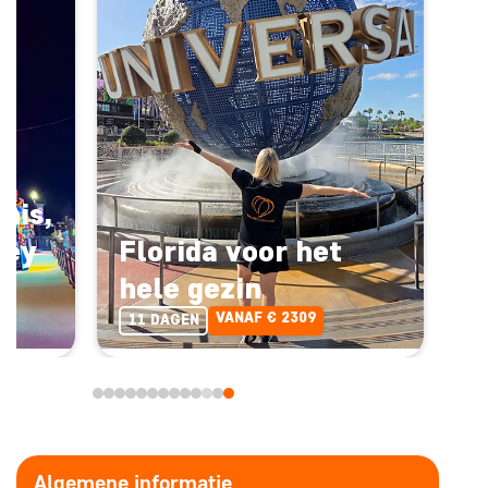
his,
Key
Florida voor het
hele gezin
VANAF € 2309
11 DAGEN
Algemene informatie