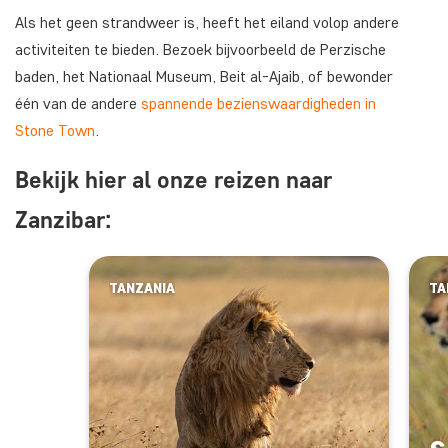
Als het geen strandweer is, heeft het eiland volop andere
activiteiten te bieden. Bezoek bijvoorbeeld de Perzische
baden, het Nationaal Museum, Beit al-Ajaib, of bewonder
één van de andere
spannende bezienswaardigheden in
Stone Town
.
Bekijk hier al onze reizen naar
Zanzibar:
TANZANIA
TA