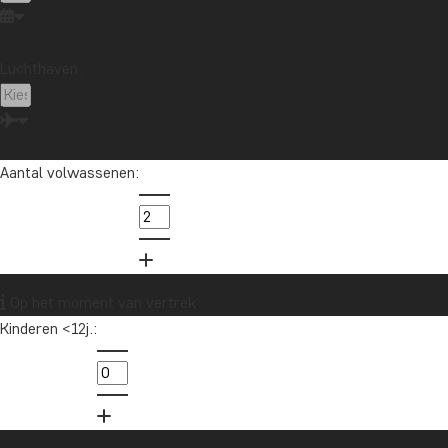
Luchthaven:
Wil je reisinspiratie en het laatste
reisnieuws ontvangen?
Schrijf je in voor onze nieuwsbrief en maak
kans op een reischeque t.w.v. €1.000!
Aantal volwassenen:
Ja, ik meld me aan
Op het moment van vertrek
Kinderen <12j.: