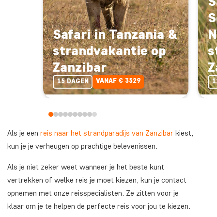
S
S
Safari in Tanzania &
N
strandvakantie op
s
Zanzibar
Z
VANAF € 3529
15 DAGEN
1
Als je een
reis naar het strandparadijs van Zanzibar
kiest,
kun je je verheugen op prachtige belevenissen.
Als je niet zeker weet wanneer je het beste kunt
vertrekken of welke reis je moet kiezen, kun je contact
opnemen met onze reisspecialisten. Ze zitten voor je
klaar om je te helpen de perfecte reis voor jou te kiezen.