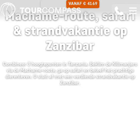
VANAF € 4169
17 DAGEN
Machame-route, safari
& strandvakantie op
Zanzibar
Combineer 3 hoogtepunten in Tanzania. Beklim de Kilimanjaro
via de Machame-route, ga op safari en beleef het prachtige
dierenleven. U sluit af met een verdiende strandvakantie op
Zanzibar.