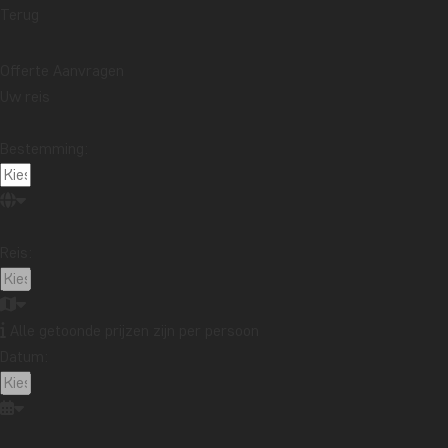
Terug
Offerte Aanvragen
Uw reis
Bestemming:
Reis:
Alle getoonde prijzen zijn per persoon
Datum: