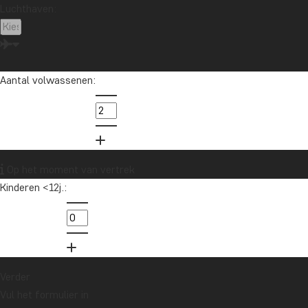
Luchthaven:
Aantal volwassenen:
Op het moment van vertrek
Kinderen <12j.:
Verder
Vul het formulier in