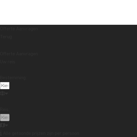
Offerte Aanvragen
Terug
Offerte Aanvragen
Uw reis
Bestemming:
Reis:
Alle getoonde prijzen zijn per persoon