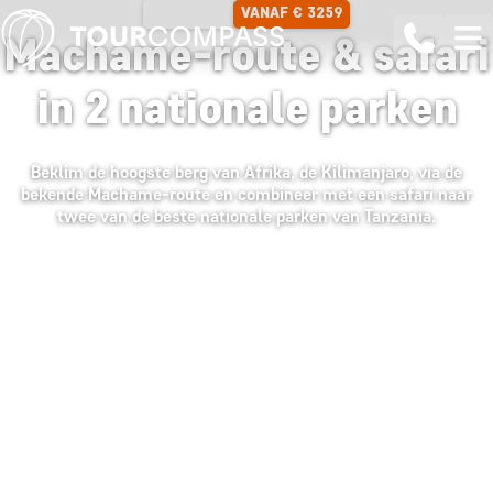
VANAF € 3259
11 DAGEN
Machame-route & safari
in 2 nationale parken
Beklim de hoogste berg van Afrika, de Kilimanjaro, via de
bekende Machame-route en combineer met een safari naar
twee van de beste nationale parken van Tanzania.