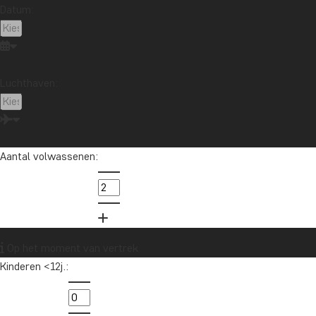
Datum:
Luchthaven:
Aantal volwassenen:
Op het moment van vertrek
Kinderen <12j.: