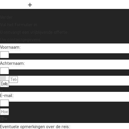
Verder
Vul het formulier in
U ontvangt een vrijblijvende offerte.
Uw contactgegevens
Voornaam:
Achternaam:
E-mail:
Eventuele opmerkingen over de reis: