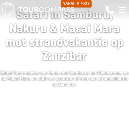
VANAF € 4329
15 DAGEN
Safari in Samburu,
Nakuru & Masai Mara
met strandvakantie op
Zanzibar
Beleef het mooiste van Kenia met Samburu, het Nakurumeer en
de Masai Mara, en sluit uw avontuur af met een strandvakantie
op Zanzibar.