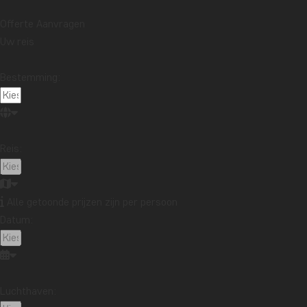
Offerte Aanvragen
Uw reis
Bestemming:
Reis:
Alle getoonde prijzen zijn per persoon
Datum:
Luchthaven: