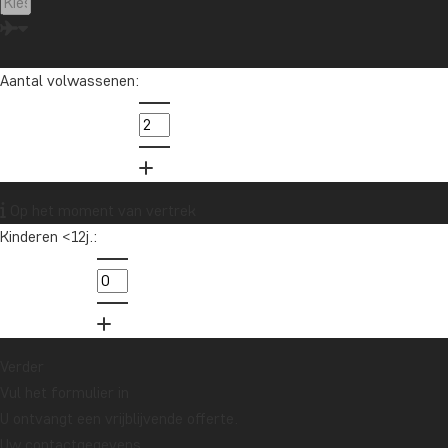
Aantal volwassenen:
Op het moment van vertrek
Kinderen <12j.:
Verder
Vul het formulier in
U ontvangt een vrijblijvende offerte.
Uw contactgegevens