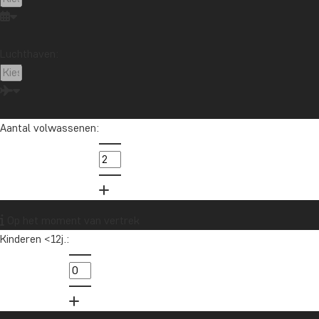
Canada
Chile
China
Colombia
Costa Rica
Cuba
De Malediven
Ecuador
Luchthaven:
Galapagoseilanden
Guatemala
Indonesië
Japan
Kaapstad
Kenia
Kilimanjaro
Laos
Latijns-Amerika
Madagaskar
Maleisië
Marokko
Mauritius
Mexico
Nieuw-Zeeland
Aantal volwassenen:
Noord-Amerika
Oceanië
Oeganda
Panama
Peru
Singapore
Sri Lanka
Tanzania
Thailand
Vietnam
VS
Zambia
Zanzibar
Zuid-Afrika
Op het moment van vertrek
Kinderen <12j.:
Wil je reisinspiratie en het laatste
reisnieuws ontvangen?