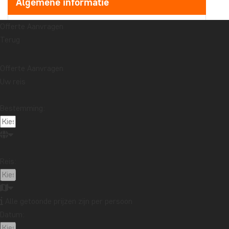
Algemene informatie
Offerte Aanvragen
Recente artikelen
Terug
Reisverslag uit Bali: huwelijksreis in Kaura
Lees meer
Vertelt uw souvenir een verhaal dat u wilt delen?
Offerte Aanvragen
Lees meer
Uw reis
Reisverslag uit Maleisië: Boottocht Kinabatangan River in
Noord-Borneo
Lees meer
Bestemming:
Onderwerpen
Beste reistijd
Duurzaamheid
Eten en drinken
Feestdagen
Metropolen
Nationale parken
Reis:
Paklijsten
Reisgidsen
Reistips
Reisverslag
Safari en dierenleven
Stranden
Bestemmingen
Alle getoonde prijzen zijn per persoon
Afrika
Argentinië
Australië
Azië
Bali
Datum:
Borneo
Botswana
Brazilië
Cambodja