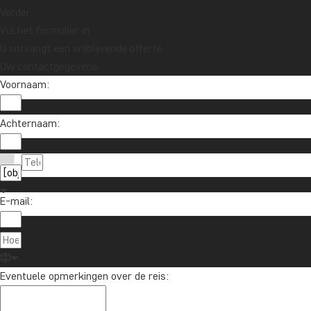
Schrijf je in voor onze nieuwsbrief en maak
Verder
kans op een reischeque t.w.v. €1.000!
Vul het formulier in
U ontvangt een vrijblijvende offerte.
Uw contactgegevens
Ja, ik meld me aan
Voornaam:
Achternaam:
E-mail:
Contact met ons opnemen
020 - 369 07 90
Over TourCompass
Eventuele opmerkingen over de reis:
info@tourcompass.nl
TourCompass A/S
Informatie
ma.-do.: 09-15 | vr.: 10-14