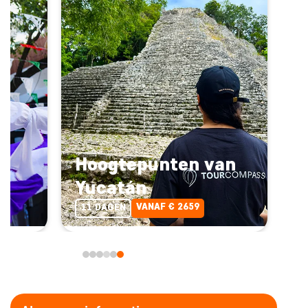
Hoogtepunten van
Yucatán
VANAF € 2659
11 DAGEN