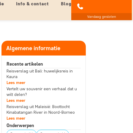
ie
Info & contact
Blog
020 - 369 07 90
Vandaag gesloten
Algemene informatie
Recente artikelen
Reisverslag uit Bali: huwelijksreis in
Kaura
Lees meer
Vertelt uw souvenir een verhaal dat u
wilt delen?
Lees meer
Reisverslag uit Maleisië: Boottocht
Kinabatangan River in Noord-Borneo
Lees meer
Onderwerpen