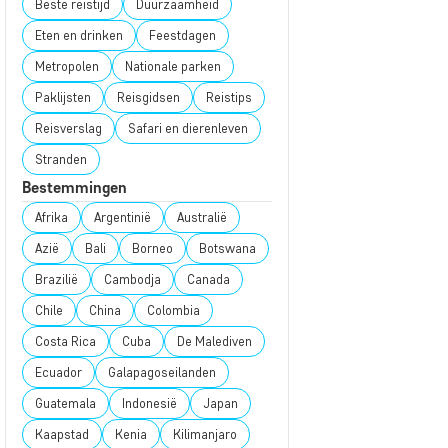
Beste reistijd
Duurzaamheid
Eten en drinken
Feestdagen
Metropolen
Nationale parken
Paklijsten
Reisgidsen
Reistips
Reisverslag
Safari en dierenleven
Stranden
Bestemmingen
Afrika
Argentinië
Australië
Azië
Bali
Borneo
Botswana
Brazilië
Cambodja
Canada
Chile
China
Colombia
Costa Rica
Cuba
De Malediven
Ecuador
Galapagoseilanden
Guatemala
Indonesië
Japan
Kaapstad
Kenia
Kilimanjaro