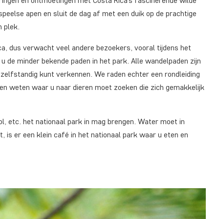
varingen en ontmoetingen met Costa Rica’s fascinerende wilde
speelse apen en sluit de dag af met een duik op de prachtige
n plek.
ca, dus verwacht veel andere bezoekers, vooral tijdens het
 u de minder bekende paden in het park. Alle wandelpaden zijn
 zelfstandig kunt verkennen. We raden echter een rondleiding
en weten waar u naar dieren moet zoeken die zich gemakkelijk
l, etc. het nationaal park in mag brengen. Water moet in
 is er een klein café in het nationaal park waar u eten en