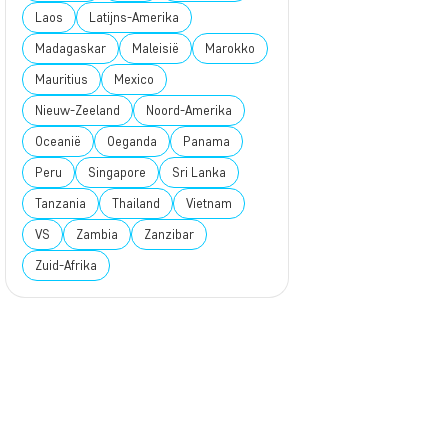
Laos
Latijns-Amerika
Madagaskar
Maleisië
Marokko
Mauritius
Mexico
Nieuw-Zeeland
Noord-Amerika
Oceanië
Oeganda
Panama
Peru
Singapore
Sri Lanka
Tanzania
Thailand
Vietnam
VS
Zambia
Zanzibar
Zuid-Afrika