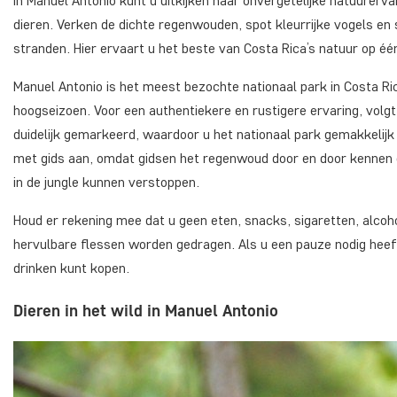
In Manuel Antonio kunt u uitkijken naar onvergetelijke natuurer
dieren. Verken de dichte regenwouden, spot kleurrijke vogels en 
stranden. Hier ervaart u het beste van Costa Rica’s natuur op éé
Manuel Antonio is het meest bezochte nationaal park in Costa Ri
hoogseizoen. Voor een authentiekere en rustigere ervaring, volgt
duidelijk gemarkeerd, waardoor u het nationaal park gemakkelijk
met gids aan, omdat gidsen het regenwoud door en door kennen 
in de jungle kunnen verstoppen.
Houd er rekening mee dat u geen eten, snacks, sigaretten, alcoho
hervulbare flessen worden gedragen. Als u een pauze nodig heeft,
drinken kunt kopen.
Dieren in het wild in Manuel Antonio