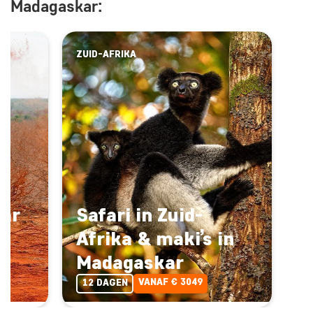
Madagaskar:
ZUID-AFRIKA
kar
Safari in Zuid-
e
Afrika & maki’s in
Madagaskar
VANAF € 3049
12 DAGEN