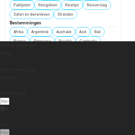
Paklijsten
Reisgidsen
Reistips
Reisverslag
Safari en dierenleven
Stranden
Bestemmingen
Afrika
Argentinië
Australië
Azië
Bali
Borneo
Botswana
Brazilië
Cambodja
Offerte Aanvragen
Canada
Chile
China
Colombia
Costa Rica
Terug
Cuba
De Malediven
Ecuador
Galapagoseilanden
Guatemala
Indonesië
Offerte Aanvragen
Uw reis
Japan
Kaapstad
Kenia
Kilimanjaro
Laos
Latijns-Amerika
Madagaskar
Maleisië
Bestemming:
Marokko
Mauritius
Mexico
Nieuw-Zeeland
Noord-Amerika
Oceanië
Oeganda
Panama
Peru
Singapore
Sri Lanka
Tanzania
Reis:
Thailand
Vietnam
VS
Zambia
Zanzibar
Zuid-Afrika