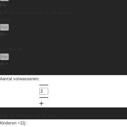
Alle getoonde prijzen zijn per persoon
Datum:
Wil je reisinspiratie en het laatste
reisnieuws ontvangen?
Schrijf je in voor onze nieuwsbrief en maak
kans op een reischeque t.w.v. €1.000!
Luchthaven:
Ja, ik meld me aan
Aantal volwassenen:
Op het moment van vertrek
Kinderen <12j.: