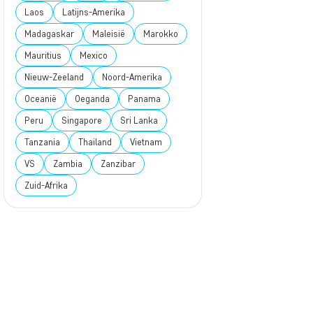
Laos
Latijns-Amerika
Madagaskar
Maleisië
Marokko
Mauritius
Mexico
Nieuw-Zeeland
Noord-Amerika
Oceanië
Oeganda
Panama
Peru
Singapore
Sri Lanka
Tanzania
Thailand
Vietnam
VS
Zambia
Zanzibar
Zuid-Afrika