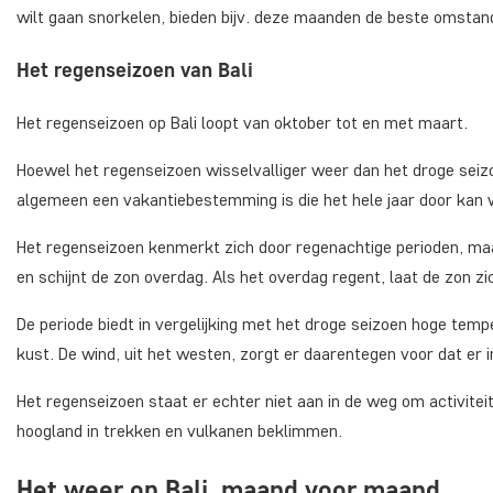
wilt gaan snorkelen, bieden bijv. deze maanden de beste omstan
Het regenseizoen van Bali
Het regenseizoen op Bali loopt van oktober tot en met maart.
Hoewel het regenseizoen wisselvalliger weer dan het droge seizoe
algemeen een vakantiebestemming is die het hele jaar door kan
Het regenseizoen kenmerkt zich door regenachtige perioden, maar
en schijnt de zon overdag. Als het overdag regent, laat de zon zic
De periode biedt in vergelijking met het droge seizoen hoge tem
kust. De wind, uit het westen, zorgt er daarentegen voor dat e
Het regenseizoen staat er echter niet aan in de weg om activite
hoogland in trekken en vulkanen beklimmen.
Het weer op Bali, maand voor maand