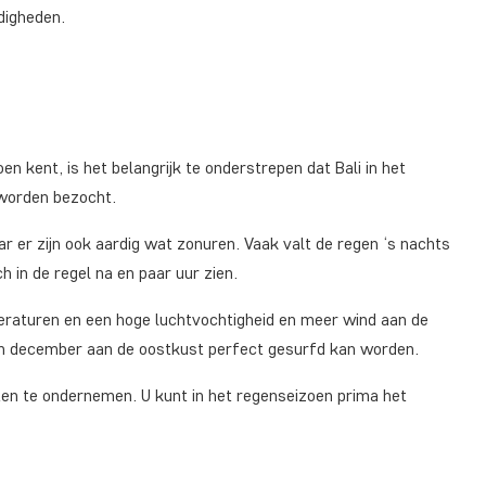
digheden.
n kent, is het belangrijk te onderstrepen dat Bali in het
 worden bezocht.
 er zijn ook aardig wat zonuren. Vaak valt de regen ‘s nachts
h in de regel na en paar uur zien.
peraturen en een hoge luchtvochtigheid en meer wind aan de
r in december aan de oostkust perfect gesurfd kan worden.
iten te ondernemen. U kunt in het regenseizoen prima het