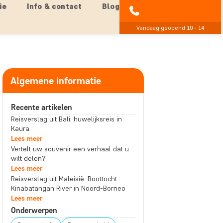
ie
Info & contact
Blog
020 - 369 07 90
Vandaag geopend 10 - 14
Algemene informatie
Recente artikelen
Reisverslag uit Bali: huwelijksreis in
Kaura
Lees meer
Vertelt uw souvenir een verhaal dat u
wilt delen?
Lees meer
Reisverslag uit Maleisië: Boottocht
Kinabatangan River in Noord-Borneo
Lees meer
Onderwerpen