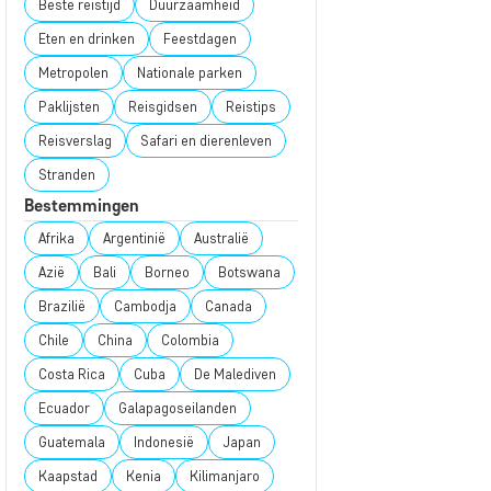
Beste reistijd
Duurzaamheid
Eten en drinken
Feestdagen
Metropolen
Nationale parken
Paklijsten
Reisgidsen
Reistips
Reisverslag
Safari en dierenleven
Stranden
Bestemmingen
Afrika
Argentinië
Australië
Azië
Bali
Borneo
Botswana
Brazilië
Cambodja
Canada
Chile
China
Colombia
Costa Rica
Cuba
De Malediven
Ecuador
Galapagoseilanden
Guatemala
Indonesië
Japan
Kaapstad
Kenia
Kilimanjaro