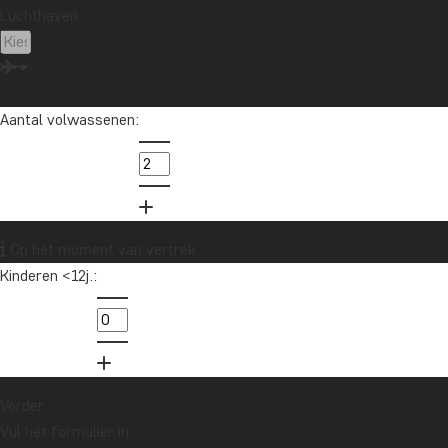
Luchthaven:
Marokko
Mauritius
Mexico
Nieuw-Zeeland
Noord-Amerika
Oceanië
Oeganda
Panama
Peru
Singapore
Sri Lanka
Tanzania
Thailand
Vietnam
VS
Zambia
Zanzibar
Aantal volwassenen:
Zuid-Afrika
Wil je reisinspiratie en het laatste
Op het moment van vertrek
reisnieuws ontvangen?
Kinderen <12j.:
Schrijf je in voor onze nieuwsbrief en maak
kans op een reischeque t.w.v. €1.000!
Ja, ik meld me aan
Verder
Vul het formulier in