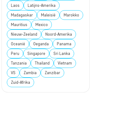
Laos
Latijns-Amerika
Madagaskar
Maleisië
Marokko
Mauritius
Mexico
Nieuw-Zeeland
Noord-Amerika
Oceanië
Oeganda
Panama
Peru
Singapore
Sri Lanka
Tanzania
Thailand
Vietnam
VS
Zambia
Zanzibar
Zuid-Afrika