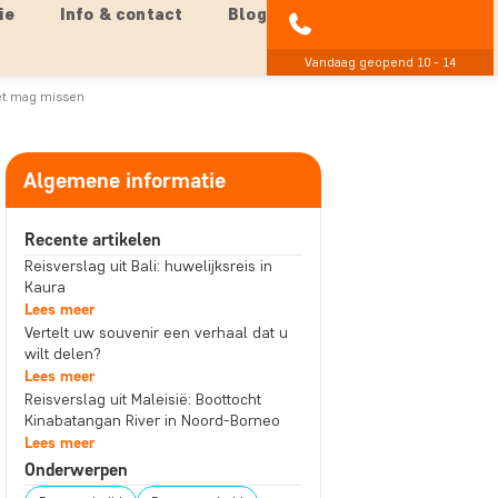
ie
Info & contact
Blog
020 - 369 07 90
Vandaag geopend 10 - 14
iet mag missen
Algemene informatie
Recente artikelen
Reisverslag uit Bali: huwelijksreis in
Kaura
Lees meer
Vertelt uw souvenir een verhaal dat u
wilt delen?
Lees meer
Reisverslag uit Maleisië: Boottocht
Kinabatangan River in Noord-Borneo
Lees meer
Onderwerpen