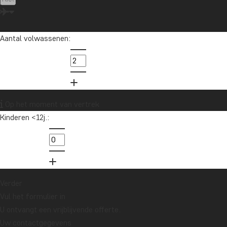
Aantal volwassenen:
Natuur en
wildlife van
Brazilië
Op het moment van vertrek
VANAF € 4379
14 DAGEN
Kinderen <12j.:
Verder
Vul het formulier in
U ontvangt een vrijblijvende offerte.
Uw contactgegevens