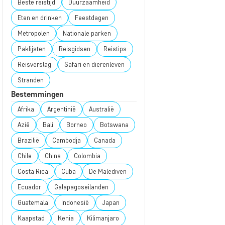
Beste reistijd
Duurzaamheid
Eten en drinken
Feestdagen
Metropolen
Nationale parken
Paklijsten
Reisgidsen
Reistips
Reisverslag
Safari en dierenleven
Stranden
Bestemmingen
Afrika
Argentinië
Australië
Azië
Bali
Borneo
Botswana
Brazilië
Cambodja
Canada
Chile
China
Colombia
Costa Rica
Cuba
De Malediven
Ecuador
Galapagoseilanden
Guatemala
Indonesië
Japan
Kaapstad
Kenia
Kilimanjaro