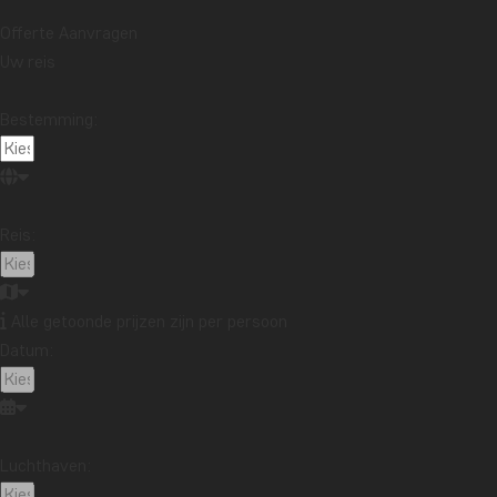
Offerte Aanvragen
Uw reis
Bestemming:
Met vriendelijke groeten,
Claus
Reis:
TourCompass – Van toerist naar reiziger
Claus bezocht ook Ilha Grande, waarover hij
hier
heeft geschrev
Alle getoonde prijzen zijn per persoon
Bekijk hieronder onze rondreis met Panta
Datum:
BRAZILIË
Luchthaven: