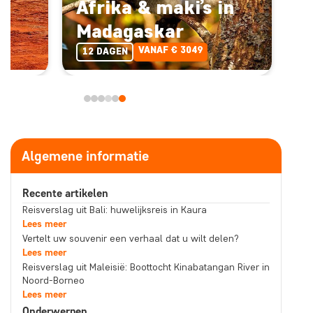
e
Afrika & maki’s in
Madagaskar
VANAF € 3049
12 DAGEN
Algemene informatie
Recente artikelen
Reisverslag uit Bali: huwelijksreis in Kaura
Lees meer
Vertelt uw souvenir een verhaal dat u wilt delen?
Lees meer
Reisverslag uit Maleisië: Boottocht Kinabatangan River in
Noord-Borneo
Lees meer
Onderwerpen