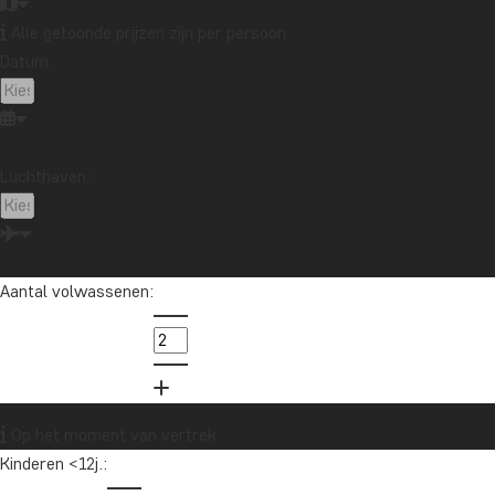
Peru
Singapore
Sri Lanka
Tanzania
Alle getoonde prijzen zijn per persoon
Thailand
Vietnam
VS
Zambia
Zanzibar
Datum:
Zuid-Afrika
Luchthaven:
Wil je reisinspiratie en het laatste
reisnieuws ontvangen?
Schrijf je in voor onze nieuwsbrief en maak
kans op een reischeque t.w.v. €1.000!
Aantal volwassenen:
Ja, ik meld me aan
Op het moment van vertrek
Kinderen <12j.: