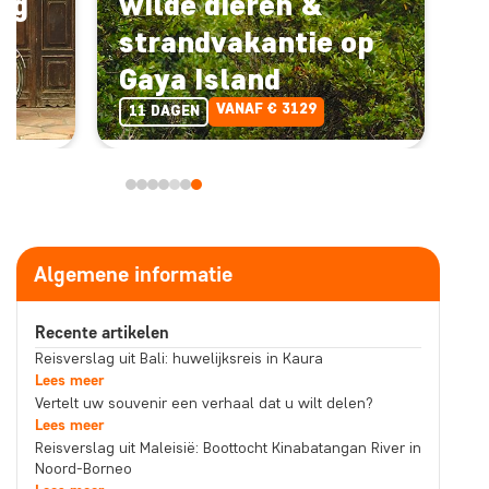
ng
wilde dieren &
e
strandvakantie op
Gaya Island
VANAF € 3129
11 DAGEN
Algemene informatie
Recente artikelen
Reisverslag uit Bali: huwelijksreis in Kaura
Lees meer
Vertelt uw souvenir een verhaal dat u wilt delen?
Lees meer
Reisverslag uit Maleisië: Boottocht Kinabatangan River in
Noord-Borneo