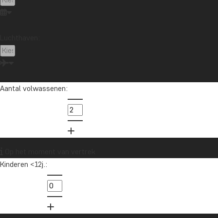
Noord-Amerika
Oceanië
Oeganda
Panama
Peru
Singapore
Sri Lanka
Tanzania
Thailand
Vietnam
VS
Zambia
Zanzibar
Luchthaven:
Zuid-Afrika
Aantal volwassenen:
Wil je reisinspiratie en het laatste
reisnieuws ontvangen?
Schrijf je in voor onze nieuwsbrief en maak
kans op een reischeque t.w.v. €1.000!
Op het moment van vertrek
Kinderen <12j.:
Ja, ik meld me aan