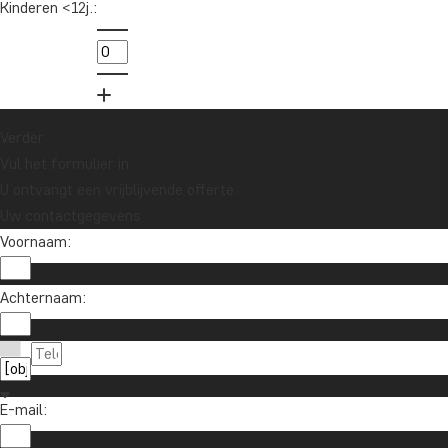
Kinderen <12j.:
Schrijf je in voor onze nieuwsbrief en maak
kans op een reischeque t.w.v. €1.000!
Ja, ik meld me aan
Verder
Vul het formulier in
U ontvangt een vrijblijvende offerte.
Uw contactgegevens
Voornaam:
Achternaam:
Contact met ons opnemen
020 - 369 07 90
Over TourCompass
E-mail:
info@tourcompass.nl
TourCompass A/S