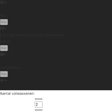
Noord-Amerika
Oceanië
Oeganda
Panama
Peru
Singapore
Sri Lanka
Tanzania
Reis:
Thailand
Vietnam
VS
Zambia
Zanzibar
Zuid-Afrika
Alle getoonde prijzen zijn per persoon
Datum:
Wil je reisinspiratie en het laatste
reisnieuws ontvangen?
Schrijf je in voor onze nieuwsbrief en maak
Luchthaven:
kans op een reischeque t.w.v. €1.000!
Ja, ik meld me aan
Aantal volwassenen: