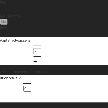
Japan
Kaapstad
Kenia
Kilimanjaro
Laos
Latijns-Amerika
Madagaskar
Maleisië
Luchthaven:
Marokko
Mauritius
Mexico
Nieuw-Zeeland
Noord-Amerika
Oceanië
Oeganda
Panama
Peru
Singapore
Sri Lanka
Tanzania
Thailand
Vietnam
VS
Zambia
Zanzibar
Aantal volwassenen:
Zuid-Afrika
Wil je reisinspiratie en het laatste
Op het moment van vertrek
reisnieuws ontvangen?
Kinderen <12j.:
Schrijf je in voor onze nieuwsbrief en maak
kans op een reischeque t.w.v. €1.000!
Ja, ik meld me aan