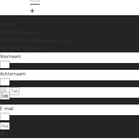
Peru
Singapore
Sri Lanka
Tanzania
Thailand
Vietnam
VS
Zambia
Zanzibar
Verder
Zuid-Afrika
Vul het formulier in
U ontvangt een vrijblijvende offerte.
Uw contactgegevens
Voornaam:
Wil je reisinspiratie en het laatste
reisnieuws ontvangen?
Schrijf je in voor onze nieuwsbrief en maak
Achternaam:
kans op een reischeque t.w.v. €1.000!
Ja, ik meld me aan
E-mail: