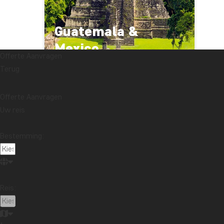
Guatemala &
Mexico
Offerte Aanvragen
VANAF € 2879
16 DAGEN
Terug
Offerte Aanvragen
Uw reis
Algemene informatie
Bestemming:
Recente artikelen
Reisverslag uit Bali: huwelijksreis in Kaura
Lees meer
Vertelt uw souvenir een verhaal dat u wilt delen?
Reis:
Lees meer
Reisverslag uit Maleisië: Boottocht Kinabatangan River in
Noord-Borneo
Lees meer