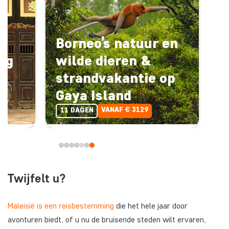
Borneo’s natuur en
ng
wilde dieren &
e
strandvakantie op
Gaya Island
VANAF € 3129
11 DAGEN
Twijfelt u?
Maleisië is een reisbestemming
die het hele jaar door
avonturen biedt, of u nu de bruisende steden wilt ervaren,