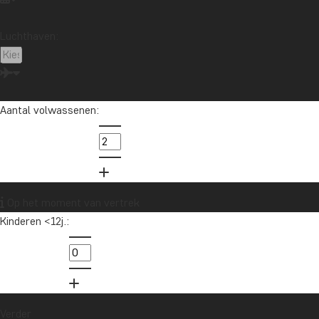
Latijns-Amerika
Madagaskar
Maleisië
Luchthaven:
Marokko
Mauritius
Mexico
Nieuw-Zeeland
Noord-Amerika
Oceanië
Oeganda
Panama
Peru
Singapore
Sri Lanka
Tanzania
Thailand
Vietnam
VS
Zambia
Zanzibar
Aantal volwassenen:
Zuid-Afrika
Wil je reisinspiratie en het laatste
Op het moment van vertrek
reisnieuws ontvangen?
Kinderen <12j.:
Schrijf je in voor onze nieuwsbrief en maak
kans op een reischeque t.w.v. €1.000!
Ja, ik meld me aan
Verder