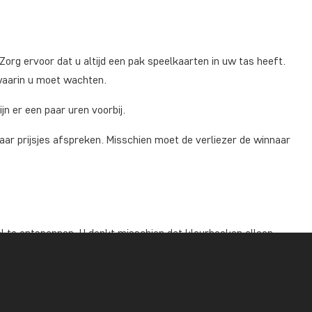
Zorg ervoor dat u altijd een pak speelkaarten in uw tas heeft.
s waarin u moet wachten.
jn er een paar uren voorbij.
ar prijsjes afspreken. Misschien moet de verliezer de winnaar
al te ontspannen. U denkt misschien dat kleurboeken alleen
en een rustgevend effect kan hebben op volwassenen.
 vertrek een kleurboek en mooie stiften, klap het tafeltje in
 het kleurboek, zodat u volkomen ontspannen op uw bestemming