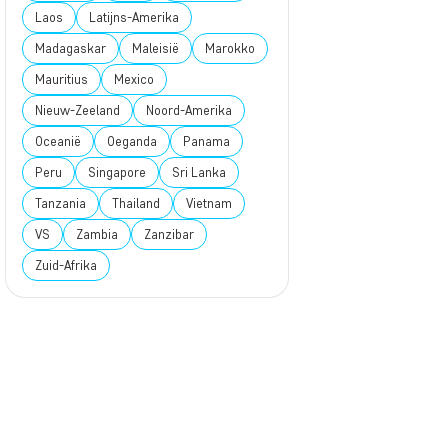
Laos
Latijns-Amerika
Madagaskar
Maleisië
Marokko
Mauritius
Mexico
Nieuw-Zeeland
Noord-Amerika
Oceanië
Oeganda
Panama
Peru
Singapore
Sri Lanka
Tanzania
Thailand
Vietnam
VS
Zambia
Zanzibar
Zuid-Afrika