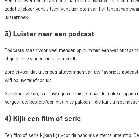
Heeft u liever een luisterboek, dan kunt u uw lievelingsboek do
zodat u lekker kunt zitten, kunt genieten van het landschap waar
luisterboek.
3) Luister naar een podcast
Podcasts staan voor veel mensen op nummer één wat ontspanning 
altijd een te vinden die u leuk vindt.
Zorg ervoor dat u genoeg afleveringen van uw favoriete podcast 
wifi op uw telefoon uit.
Ga lekker zitten, sluit uw ogen en luister naar de leuke grappen 
Vergeet uw koptelefoon niet in te pakken – die kunt u niet misse
4) Kijk een film of serie
Een film of serie kijken ligt voor de hand als entertainmenttip.