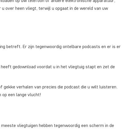
wnloaden op uw telefoon of andere elektronische apparatuur,
 u over heen vliegt, terwijl u opgaat in de wereld van uw
betreft. Er zijn tegenwoordig ontelbare podcasts en er is er
heeft gedownload voordat u in het vliegtuig stapt en zet de
of gekke verhalen van precies die podcast die u wilt luisteren.
n op een lange vlucht!
 De meeste vliegtuigen hebben tegenwoordig een scherm in de