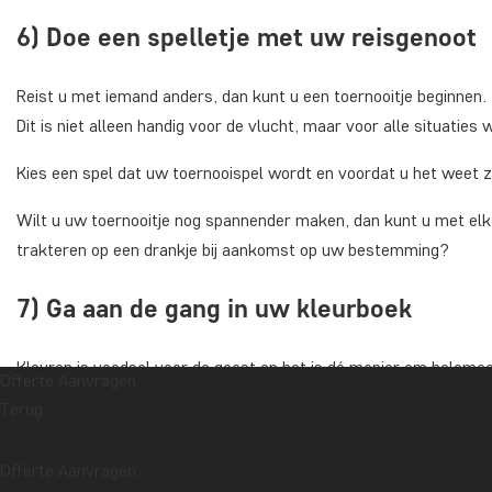
6) Doe een spelletje met uw reisgenoot
Reist u met iemand anders, dan kunt u een toernooitje beginnen. 
Dit is niet alleen handig voor de vlucht, maar voor alle situatie
Kies een spel dat uw toernooispel wordt en voordat u het weet zi
Wilt u uw toernooitje nog spannender maken, dan kunt u met elka
trakteren op een drankje bij aankomst op uw bestemming?
7) Ga aan de gang in uw kleurboek
Kleuren is voedsel voor de geest en het is dé manier om helema
Offerte Aanvragen
voor kinderen zijn, maar onderzoek heeft uitgewezen dat kleur
Terug
Er zijn prachtige kleurboeken voor volwassenen, dus koop vóór uw
Offerte Aanvragen
het vliegtuig neer en ga aan de gang met de mooie patronen in