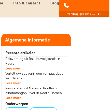
ie
Info & contact
Blog
020 - 369 07 90
Vandaag geopend 10 - 14
Algemene informatie
Recente artikelen
Reisverslag uit Bali: huwelijksreis in
Kaura
Lees meer
Vertelt uw souvenir een verhaal dat u
wilt delen?
Lees meer
Reisverslag uit Maleisië: Boottocht
Kinabatangan River in Noord-Borneo
Lees meer
Onderwerpen