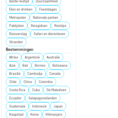
Beste reistijd
Duurzaamheid
Eten en drinken
Feestdagen
Metropolen
Nationale parken
Paklijsten
Reisgidsen
Reistips
Reisverslag
Safari en dierenleven
Stranden
Bestemmingen
Afrika
Argentinië
Australië
Azië
Bali
Borneo
Botswana
Brazilië
Cambodja
Canada
Chile
China
Colombia
Costa Rica
Cuba
De Malediven
Ecuador
Galapagoseilanden
Guatemala
Indonesië
Japan
Kaapstad
Kenia
Kilimanjaro