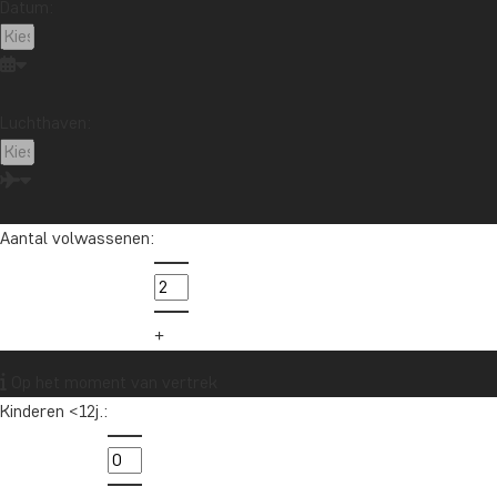
Datum:
Galapagoseilanden
Guatemala
Indonesië
Japan
Kaapstad
Kenia
Kilimanjaro
Laos
Latijns-Amerika
Madagaskar
Maleisië
Luchthaven:
Marokko
Mauritius
Mexico
Nieuw-Zeeland
Noord-Amerika
Oceanië
Oeganda
Panama
Peru
Singapore
Sri Lanka
Tanzania
Thailand
Vietnam
VS
Zambia
Zanzibar
Aantal volwassenen:
Zuid-Afrika
Wil je reisinspiratie en het laatste
Op het moment van vertrek
reisnieuws ontvangen?
Kinderen <12j.:
Schrijf je in voor onze nieuwsbrief en maak
kans op een reischeque t.w.v. €1.000!