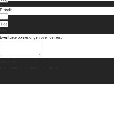
E-mail:
Over TourC
TourCompass
020 - 369 07 90
Eventuele opmerkingen over de reis:
Hasselager C
info@tourcompass.nl
DK-8260 Viby
ma.-do.: 09-15 | vr.: 10-14
Denemarken
Verzenden
U ontvangt een vrijblijvende offerte.
Auteursrecht © 2006 - 2026 | TourCompass