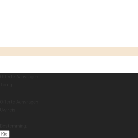
Net buiten Karatu ligt het kleine dorp Mto Wa Mbu.
Offerte Aanvragen
Terug
Het dorp ligt gunstig, dicht bij de ingang van het N
omgeving van het dorp tot een potentiële toeristische
Offerte Aanvragen
slechts een korte stop om iets te eten, benzine te ta
Uw reis
met een gids en safari-ervaringen terechtkomt bij par
Bestemming:
Midden jaren 90 sloegen diverse partijen de handen i
sociaal, economisch én ecologisch.