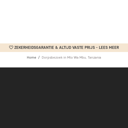
ZEKERHEIDSGARANTIE & ALTIJD VASTE PRIJS - LEES MEER
Home
Dorpsbezoek in Mto Wa Mbu, Tanzania
ationaal Park Lake Manyara, een van de meest bezochte parken van T
 hotspot. Toch heeft de lokale bevolking traditioneel weinig direc
nken of foto’s te maken, terwijl het grootste deel van het geld da
ken, lodges en touroperators buiten het dorp.
neen voor een lokaal toerismeproject, met als doel dat het toeris