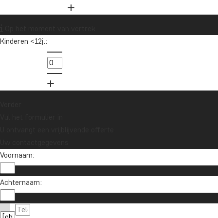
Op het moment van vertrek
Kinderen <12j.:
Verder
Vul het formulier in
U ontvangt een vrijblijvende offerte.
Uw contactgegevens
Voornaam:
Wil je reisinspiratie en het laatste 
Achternaam:
Schrijf je in voor onze nieuwsbrief en maak kan