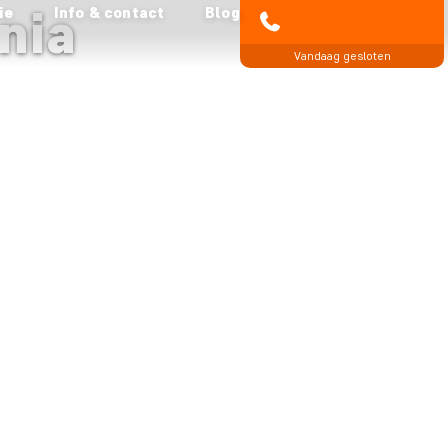
nia
ie
Info & contact
Blog
020 - 369 07 90
Vandaag gesloten