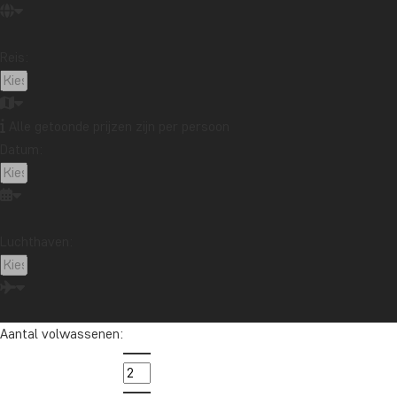
Op sommige van onze reizen is een dorpsbezoek in M
Reis:
Hier gaat u mee op een wandeling met een gids door 
die er onder meer scholen en klinieken mee heeft ge
Het bezoek eindigt met een heerlijke lunch, bereid doo
Alle getoonde prijzen zijn per persoon
vuur en zit boordevol smaak. De vrouwen die het klaar
Datum:
project, dat erop gericht is de lokale gemeenschap, e
Luchthaven:
Aantal volwassenen: