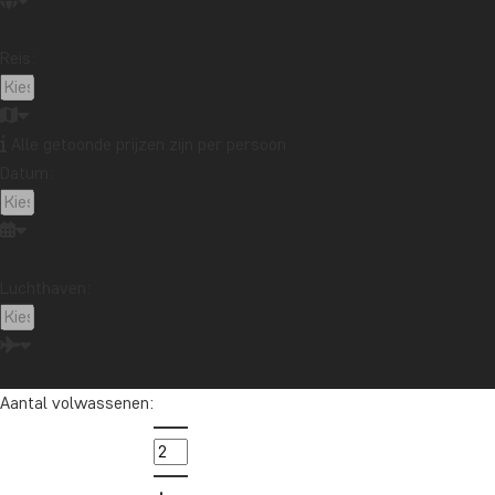
Reis:
Alle getoonde prijzen zijn per persoon
Datum:
Luchthaven:
Aantal volwassenen: