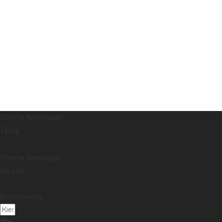
Offerte Aanvragen
Terug
Offerte Aanvragen
Uw reis
Bestemming: