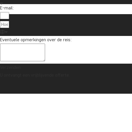
E-mail:
Eventuele opmerkingen over de reis:
Verzenden
U ontvangt een vrijblijvende offerte.
ZEKERHEIDSGARANTIE & ALTIJD VASTE PRIJS - LEES MEER
Home
Salinda Resort, Phu Quoc
Op Phu Quoc is Salinda Resort een oase van rust, gelegen
tussen de zee, tropische tuinen en de lokale cultuur.