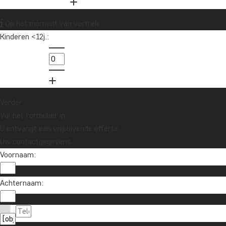
Op het moment van vertrek
Kinderen <12j.:
Verder
Vul het formulier in
U ontvangt een vrijblijvende offerte.
Uw contactgegevens
Voornaam:
Achternaam: