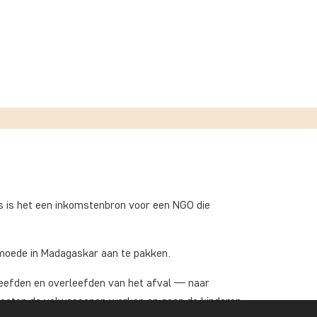
aats is het een inkomstenbron voor een NGO die
rmoede in Madagaskar aan te pakken.
leefden en overleefden van het afval — naar
 moeten de volwassenen werken en gaan de kinderen