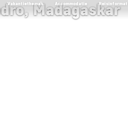
edro, Madagaskar
Vakantiethema’s
Accommodatie
Reisinformat