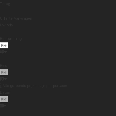
naar school. Onder meer richtte pater Pedro steengr
Terug
Tegenwoordig is Akamasoa een vrij grote wijk in Anta
Offerte Aanvragen
inderdaad, een hotel. Alle inkomsten van Père Pedro 
Uw reis
hebben om buiten Akamasoa te kunnen solliciteren. Dat
Met name het keukenteam is met zorg samengesteld. Het
Bestemming:
bar waar wijn en drankjes in een eenvoudige setting 
en misschien wel van de zonsondergang – over Tana.
De kamers zijn ruim en beschikken over een eigen ba
Reis:
tegenover dat de wifi in de hele accommodatie uitste
dan is er een plafondventilator.
Als u bij Père Pedro verblijft, krijgt u de kans om me
Alle getoonde prijzen zijn per persoon
opgezet.
Datum: