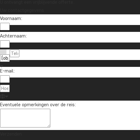
U ontvangt een vrijblijvende offerte.
Uw contactgegevens
Voornaam:
Wil je reisinspiratie en het laatste 
Achternaam:
Schrijf je in voor onze nieuwsbrief en maak kan
E-mail:
Over TourC
TourCompass
020 - 369 07 90
Eventuele opmerkingen over de reis:
Hasselager C
info@tourcompass.nl
DK-8260 Viby
ma.-do.: 09-15 | vr.: 10-14
Denemarken
Verzenden