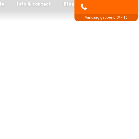
ie
Info & contact
Blog
020 - 369 07 90
Vandaag geopend 09 - 15