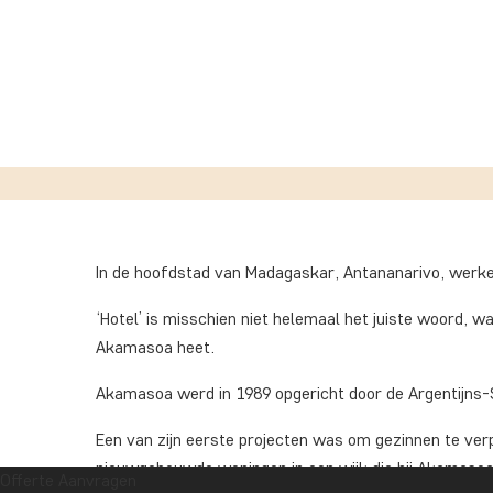
In de hoofdstad van Madagaskar, Antananarivo, werk
‘Hotel’ is misschien niet helemaal het juiste woord, w
Akamasoa heet.
Akamasoa werd in 1989 opgericht door de Argentijns-
Een van zijn eerste projecten was om gezinnen te ve
nieuwgebouwde woningen in een wijk die hij Akamasoa
Offerte Aanvragen