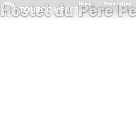
Hostel du Père P
Home
Onze reizen