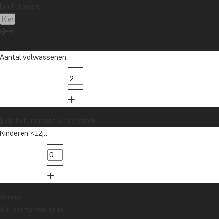
Luchthaven:
Aantal volwassenen:
Op het moment van vertrek
Kinderen <12j.:
Verder
Vul het formulier in