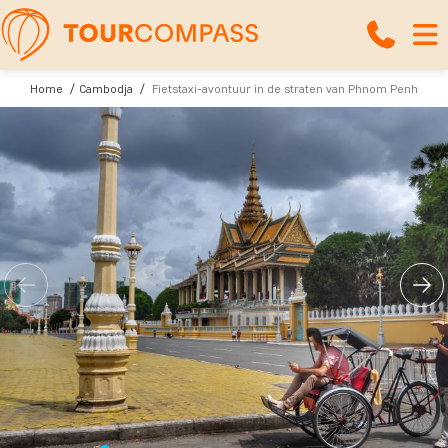
Home
Cambodja
Fietstaxi-avontuur in de straten van Phnom Penh