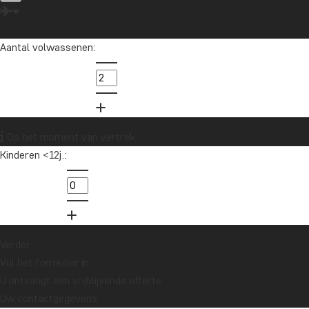
Jude heeft over de hele wereld gereisd en helpt je graag bij het
vinden van je droomreis.
Aantal volwassenen:
info@tourcompass.nl
020 - 369 07 90
Wil je reisinspiratie en het laatste
Op het moment van vertrek
reisnieuws ontvangen?
Kinderen <12j.:
Schrijf je in voor onze nieuwsbrief en maak
kans op een reischeque t.w.v. €1.000!
Ja, ik meld me aan
Verder
Vul het formulier in
U ontvangt een vrijblijvende offerte.
Uw contactgegevens