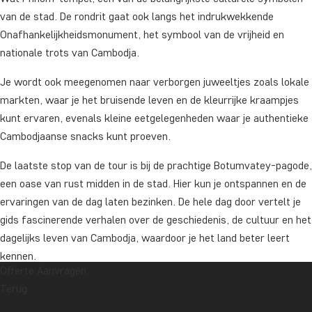
van de stad. De rondrit gaat ook langs het indrukwekkende
Onafhankelijkheidsmonument, het symbool van de vrijheid en
nationale trots van Cambodja.
Je wordt ook meegenomen naar verborgen juweeltjes zoals lokale
markten, waar je het bruisende leven en de kleurrijke kraampjes
kunt ervaren, evenals kleine eetgelegenheden waar je authentieke
Cambodjaanse snacks kunt proeven.
De laatste stop van de tour is bij de prachtige Botumvatey-pagode,
een oase van rust midden in de stad. Hier kun je ontspannen en de
ervaringen van de dag laten bezinken. De hele dag door vertelt je
gids fascinerende verhalen over de geschiedenis, de cultuur en het
dagelijks leven van Cambodja, waardoor je het land beter leert
kennen.
Offerte Aanvragen
Na de fietstaxitocht kun je de rest van de dag vrij besteden.
Terug