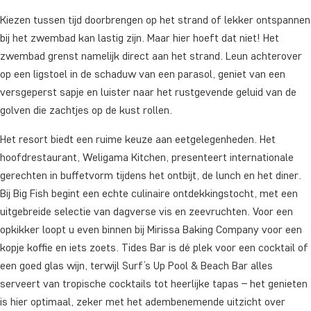
Kiezen tussen tijd doorbrengen op het strand of lekker ontspannen
bij het zwembad kan lastig zijn. Maar hier hoeft dat niet! Het
zwembad grenst namelijk direct aan het strand. Leun achterover
op een ligstoel in de schaduw van een parasol, geniet van een
versgeperst sapje en luister naar het rustgevende geluid van de
golven die zachtjes op de kust rollen.
Het resort biedt een ruime keuze aan eetgelegenheden. Het
hoofdrestaurant, Weligama Kitchen, presenteert internationale
gerechten in buffetvorm tijdens het ontbijt, de lunch en het diner.
Bij Big Fish begint een echte culinaire ontdekkingstocht, met een
uitgebreide selectie van dagverse vis en zeevruchten. Voor een
opkikker loopt u even binnen bij Mirissa Baking Company voor een
kopje koffie en iets zoets. Tides Bar is dé plek voor een cocktail of
een goed glas wijn, terwijl Surf’s Up Pool & Beach Bar alles
serveert van tropische cocktails tot heerlijke tapas – het genieten
is hier optimaal, zeker met het adembenemende uitzicht over