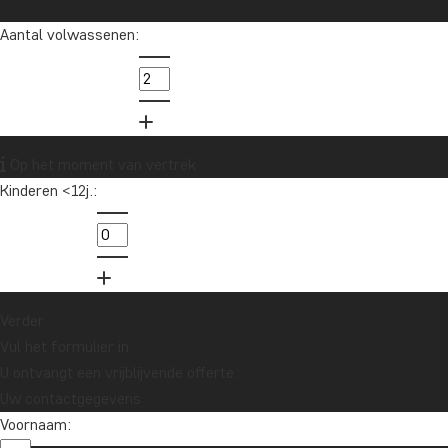
Aantal volwassenen:
Op het moment van vertrek
Kinderen <12j.:
Verder
Vul het formulier in
U ontvangt een vrijblijvende offerte.
Uw contactgegevens
Voornaam: