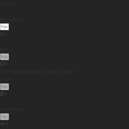
Uw reis
Bestemming:
Reis:
Alle getoonde prijzen zijn per persoon
Datum:
Luchthaven: