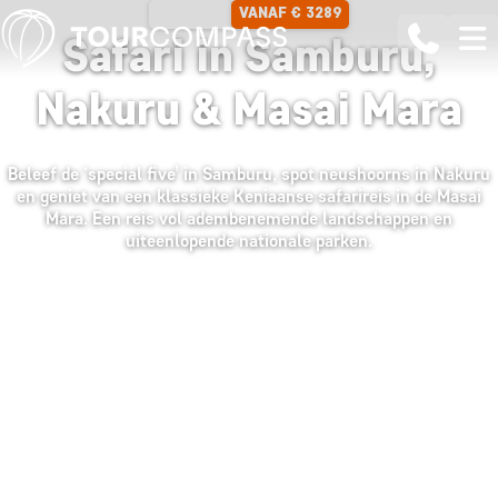
VANAF € 3289
9 DAGEN
Safari in Samburu,
Nakuru & Masai Mara
Beleef de ‘special five’ in Samburu, spot neushoorns in Nakuru
en geniet van een klassieke Keniaanse safarireis in de Masai
Mara. Een reis vol adembenemende landschappen en
uiteenlopende nationale parken.