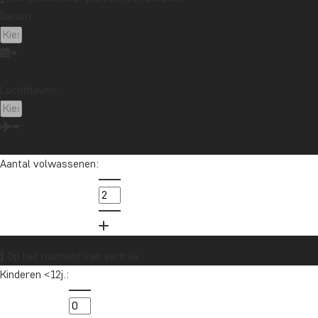
Datum:
Luchthaven:
Aantal volwassenen:
Op het moment van vertrek
Kinderen <12j.: