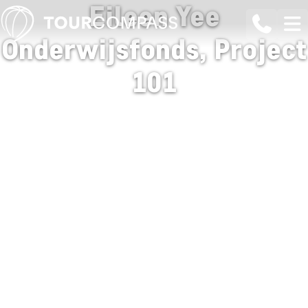
Eileen Yee
Onderwijsfonds, Project
101