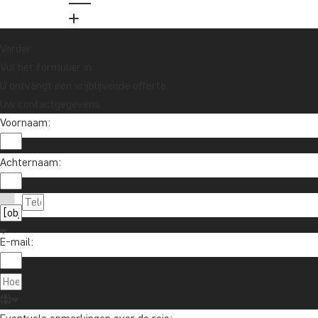
Verder
Vul het formulier in
U ontvangt een vrijblijvende offerte.
Uw contactgegevens
Voornaam:
Achternaam:
E-mail: