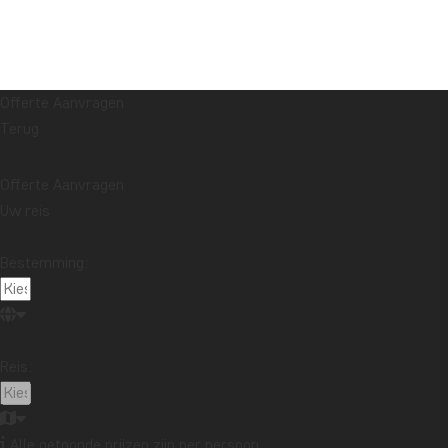
Offerte Aanvragen
Terug
Offerte Aanvragen
Uw reis
Bestemming:
Reis:
Alle getoonde prijzen zijn per persoon