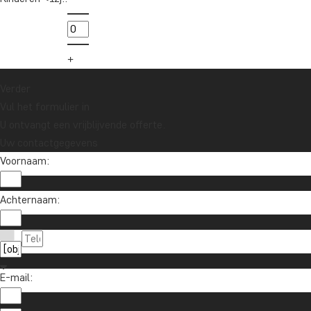
Schrijf je in voor onze nieuwsbrief en maak
kans op een reischeque t.w.v. €1.000!
Ja, ik meld me aan
Verder
Vul het formulier in
U ontvangt een vrijblijvende offerte.
Uw contactgegevens
Voornaam:
Achternaam:
Contact met ons opnemen
020 - 369 07 90
Over TourCompass
E-mail:
info@tourcompass.nl
TourCompass A/S
Informatie