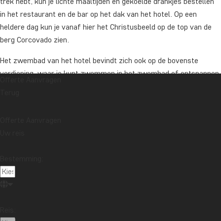
trek hebt, kun je lichte maaltijden en gekoelde drankjes bestellen
in het restaurant en de bar op het dak van het hotel. Op een
heldere dag kun je vanaf hier het Christusbeeld op de top van de
berg Corcovado zien.
Het zwembad van het hotel bevindt zich ook op de bovenste
verdieping, waar je kunt zwemmen in het zwembad of ontspannen
Offerte Aanvragen
in een ligstoel met uitzicht op Copacabana.
Terug
Het hotel heeft ook een fitnessruimte en sauna waar je gratis
gebruik van kunt maken.
Offerte Aanvragen
Uw reis
Door de centrale ligging van het hotel ben je dicht bij het strand,
winkels, restaurants en bars.
Bestemming:
Kamerupgrade
Prijs voor upgrade van Riale Vilamar Copacabana, per nacht:
Standard Room
Per persoon vanaf: € 89
Reis: